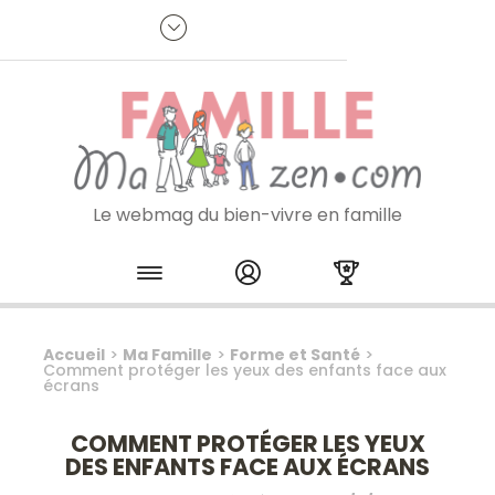
Panneau de gestion des cookies
R
p
:
Je m'inscris à la newsletter
Le webmag du bien-vivre en famille
Skip to content
Accueil
>
Ma Famille
>
Forme et Santé
>
Comment protéger les yeux des enfants face aux
écrans
COMMENT PROTÉGER LES YEUX
DES ENFANTS FACE AUX ÉCRANS