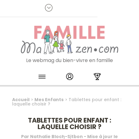
Panneau de gestion des cookies
R
p
:
Je m'inscris à la newsletter
Le webmag du bien-vivre en famille
Skip to content
Accueil
>
Mes Enfants
>
Tablettes pour enfant :
laquelle choisir ?
TABLETTES POUR ENFANT :
LAQUELLE CHOISIR ?
Par
Nathalie Bloch-Sitbon
- Mise à jour le