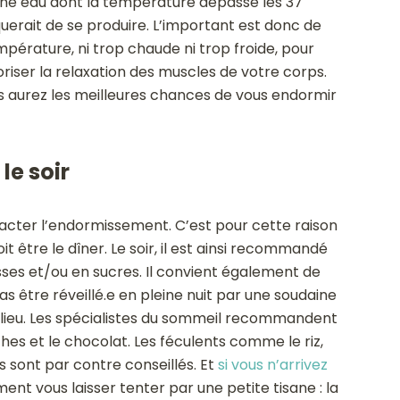
ne eau dont la température dépasse les 37
isquerait de se produire. L’important est donc de
pérature, ni trop chaude ni trop froide, pour
oriser la relaxation des muscles de votre corps.
ous aurez les meilleures chances de vous endormir
le soir
acter l’endormissement. C’est pour cette raison
it être le dîner. Le soir, il est ainsi recommandé
aisses et/ou en sucres. Il convient également de
s être réveillé.e en pleine nuit par une soudaine
 milieu. Les spécialistes du sommeil recommandent
iches et le chocolat. Les féculents comme le riz,
 sont par contre conseillés. Et
si vous n’arrivez
ent vous laisser tenter par une petite tisane : la