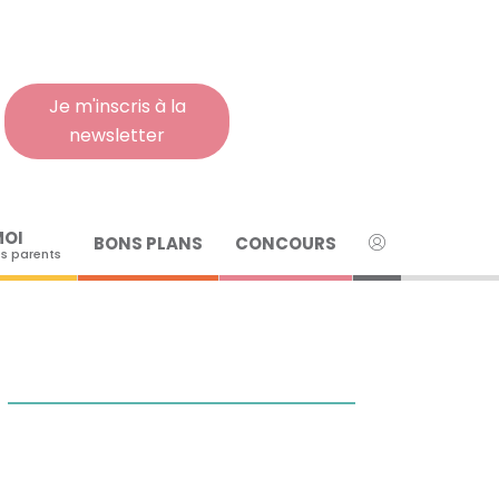
Rech
pour
:
Je m'inscris à la
newsletter
MOI
BONS PLANS
CONCOURS
s parents