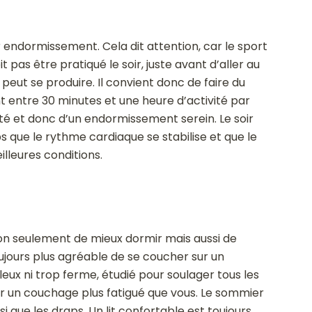
r endormissement. Cela dit attention, car le sport
t pas être pratiqué le soir, juste avant d’aller au
ui peut se produire. Il convient donc de faire du
t entre 30 minutes et une heure d’activité par
ité et donc d’un endormissement serein. Le soir
s que le rythme cardiaque se stabilise et que le
lleures conditions.
t non seulement de mieux dormir mais aussi de
 toujours plus agréable de se coucher sur un
eux ni trop ferme, étudié pour soulager tous les
ur un couchage plus fatigué que vous. Le sommier
nsi que les draps. Un lit confortable est toujours