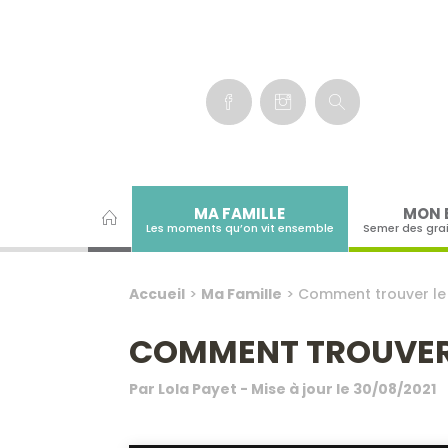
Panneau de gestion des cookies
MA FAMILLE
MON 
Les moments qu’on vit ensemble
Semer des gra
Accueil
>
Ma Famille
>
Comment trouver le
COMMENT TROUVER 
Par
Lola Payet
- Mise à jour le
30/08/2021