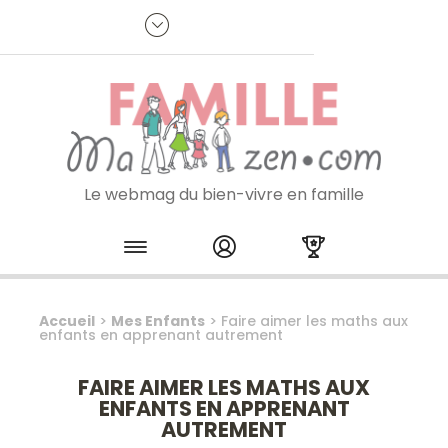
Panneau de gestion des cookies
R
p
:
Je m'inscris à la newsletter
Le webmag du bien-vivre en famille
Skip to content
Accueil
>
Mes Enfants
>
Faire aimer les maths aux
enfants en apprenant autrement
FAIRE AIMER LES MATHS AUX
ENFANTS EN APPRENANT
AUTREMENT