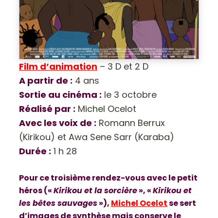
Film d’animation
– 3 D et 2 D
A partir de :
4 ans
Sortie au cinéma :
le 3 octobre
Réalisé par :
Michel Ocelot
Avec les voix de :
Romann Berrux
(Kirikou) et Awa Sene Sarr (Karaba)
Durée :
1 h 28
Pour ce troisième rendez-vous avec le petit
héros («
Kirikou et la sorcière
», «
Kirikou et
les bêtes sauvages
»),
Michel Ocelot
se sert
d’images de synthèse mais conserve le