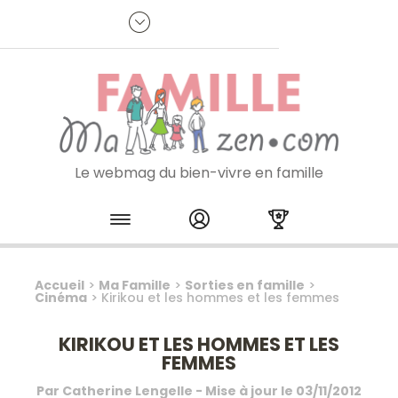
Panneau de gestion des cookies
R
p
:
Je m'inscris à la newsletter
Le webmag du bien-vivre en famille
Skip to content
Accueil
>
Ma Famille
>
Sorties en famille
>
Cinéma
>
Kirikou et les hommes et les femmes
KIRIKOU ET LES HOMMES ET LES
FEMMES
Par
Catherine Lengelle
- Mise à jour le
03/11/2012