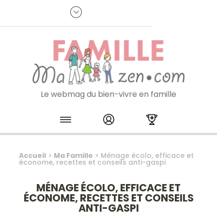
Panneau de gestion des cookies
R
p
:
Je m'inscris à la newsletter
Le webmag du bien-vivre en famille
Skip to content
Accueil
>
Ma Famille
>
Ménage écolo, efficace et
économe, recettes et conseils anti-gaspi
MÉNAGE ÉCOLO, EFFICACE ET
ÉCONOME, RECETTES ET CONSEILS
ANTI-GASPI