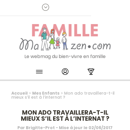
Panneau de gestion des cookies
R
p
:
Je m'inscris à la newsletter
Le webmag du bien-vivre en famille
Skip to content
Accueil
>
Mes Enfants
>
Mon ado travaillera-t-il
mieux s’il est à l’internat ?
MON ADO TRAVAILLERA-T-IL
MIEUX S’IL EST À L’INTERNAT ?
Par
Brigitte-Prot
- Mise à jour le
02/06/2017