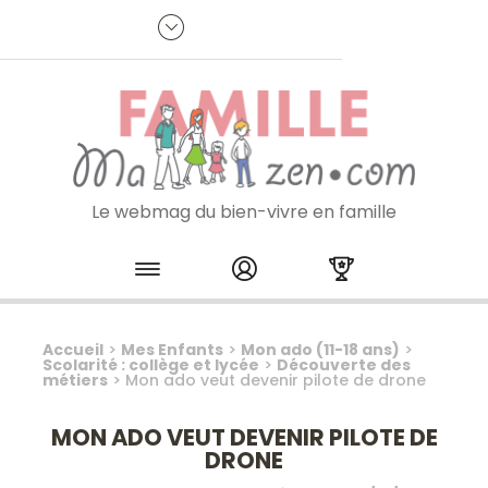
Panneau de gestion des cookies
R
p
:
Je m'inscris à la newsletter
Le webmag du bien-vivre en famille
Skip to content
Accueil
>
Mes Enfants
>
Mon ado (11-18 ans)
>
Scolarité : collège et lycée
>
Découverte des
métiers
>
Mon ado veut devenir pilote de drone
MON ADO VEUT DEVENIR PILOTE DE
DRONE