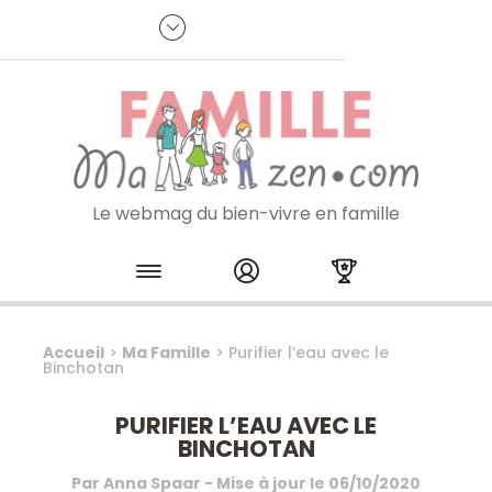
Panneau de gestion des cookies
R
p
:
Je m'inscris à la newsletter
Le webmag du bien-vivre en famille
Skip to content
Accueil
>
Ma Famille
>
Purifier l’eau avec le
Binchotan
PURIFIER L’EAU AVEC LE
BINCHOTAN
Par
Anna Spaar
- Mise à jour le
06/10/2020