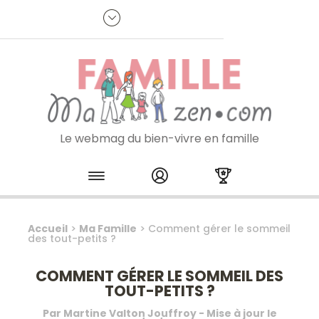
Panneau de gestion des cookies
R
p
:
Je m'inscris à la newsletter
Le webmag du bien-vivre en famille
Skip to content
Accueil
>
Ma Famille
>
Comment gérer le sommeil
des tout-petits ?
COMMENT GÉRER LE SOMMEIL DES
TOUT-PETITS ?
Par
Martine Valton Jouffroy
- Mise à jour le