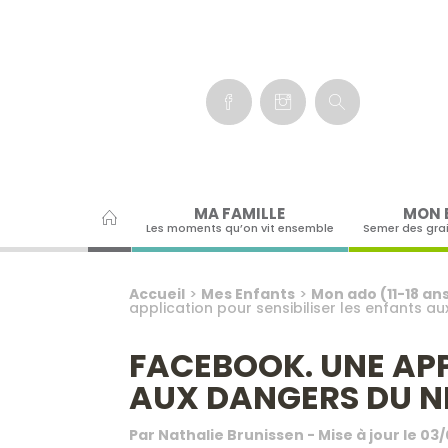
Panneau de gestion des cookies
MA FAMILLE
MON 
Les moments qu’on vit ensemble
Semer des gra
Accueil
>
Mes Enfants
>
Mon ado (11-18 an
application pour sensibiliser les enfants a
FACEBOOK. UNE APP
AUX DANGERS DU N
Par
Nathalie Brunissen
- Mise à jour le
03/