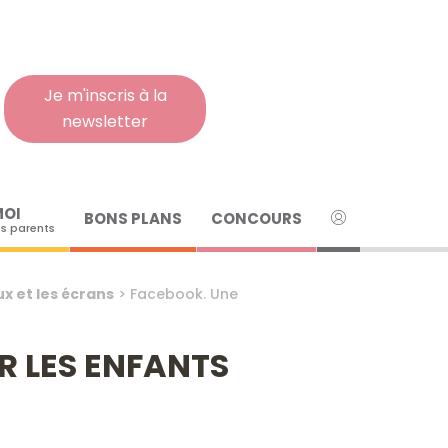
Rech
pour
:
Je m'inscris à la
newsletter
MOI
BONS PLANS
CONCOURS
s parents
ux et les écrans
>
Facebook. Une
R LES ENFANTS