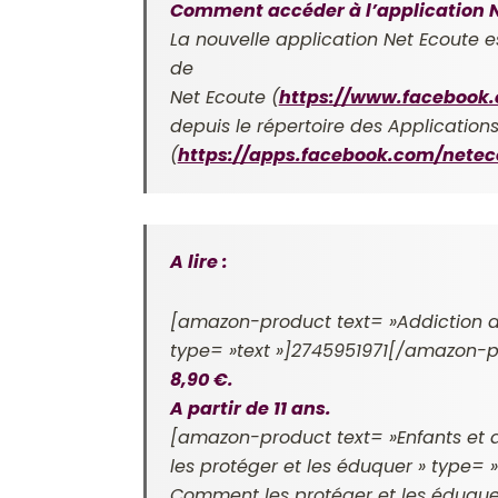
Comment accéder à l’application N
La nouvelle application Net Ecoute 
de
Net Ecoute (
https://www.facebook
depuis le répertoire des Applicatio
(
https://apps.facebook.com/netec
A lire :
[amazon-product text= »Addiction a
type= »text »]2745951971[/amazon-p
8,90 €.
A partir de 11 ans.
[amazon-product text= »Enfants et
les protéger et les éduquer » type=
Comment les protéger et les éduque