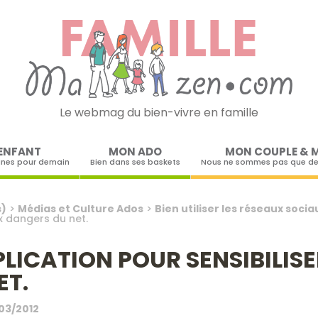
Le webmag du bien-vivre en famille
Skip to content
ENFANT
MON ADO
MON COUPLE & 
ines pour demain
Bien dans ses baskets
Nous ne sommes pas que de
s)
>
Médias et Culture Ados
>
Bien utiliser les réseaux socia
ux dangers du net.
LICATION POUR SENSIBILISE
ET.
03/2012