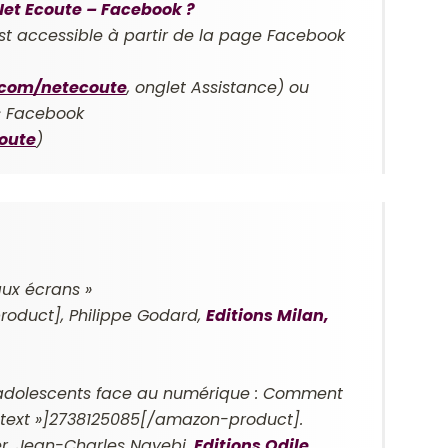
et Ecoute – Facebook ?
est accessible à partir de la page Facebook
.com/netecoute
, onglet Assistance) ou
ns Facebook
oute
)
ux écrans »
roduct], Philippe Godard,
Editions Milan,
 adolescents face au numérique : Comment
 »text »]2738125085[/amazon-product].
r, Jean-Charles Nayebi,
Editions Odile