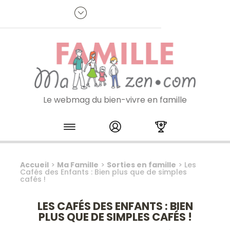
Panneau de gestion des cookies
R
p
:
Je m'inscris à la newsletter
Le webmag du bien-vivre en famille
Skip to content
Accueil
>
Ma Famille
>
Sorties en famille
>
Les
Cafés des Enfants : Bien plus que de simples
cafés !
LES CAFÉS DES ENFANTS : BIEN
PLUS QUE DE SIMPLES CAFÉS !