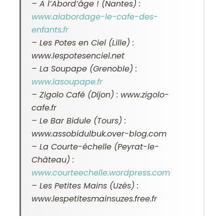
– A l’Abord’âge ! (Nantes) :
www.alabordage-le-cafe-des-
enfants.fr
– Les Potes en Ciel (Lille) :
www.lespotesenciel.net
– La Soupape (Grenoble) :
www.lasoupape.fr
– Zigolo Café (Dijon) :
www.zigolo-
cafe.fr
– Le Bar Bidule (Tours) :
www.assobidulbuk.over-blog.com
– La Courte-échelle (Peyrat-le-
Château) :
www.courteechelle.wordpress.com
– Les Petites Mains (Uzès) :
www.lespetitesmainsuzes.free.fr