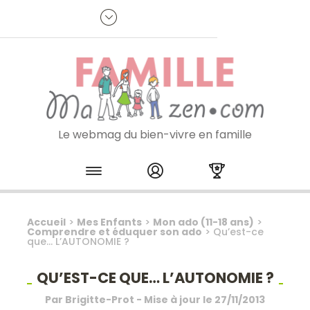
Panneau de gestion des cookies
R
p
:
Je m'inscris à la newsletter
Le webmag du bien-vivre en famille
Skip to content
Accueil
>
Mes Enfants
>
Mon ado (11-18 ans)
>
Comprendre et éduquer son ado
>
Qu’est-ce
que… L’AUTONOMIE ?
QU’EST-CE QUE… L’AUTONOMIE ?
Par
Brigitte-Prot
- Mise à jour le
27/11/2013