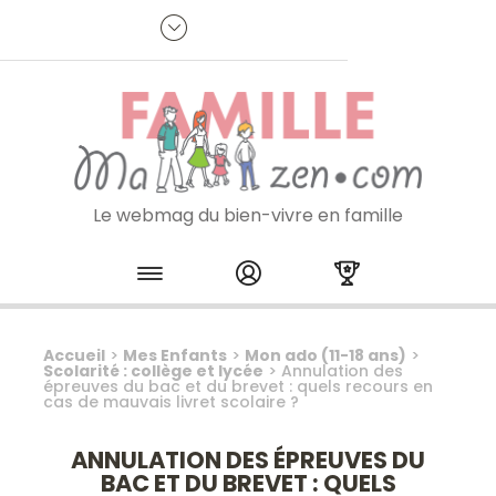
Panneau de gestion des cookies
R
p
:
Je m'inscris à la newsletter
Le webmag du bien-vivre en famille
Skip to content
Accueil
>
Mes Enfants
>
Mon ado (11-18 ans)
>
Scolarité : collège et lycée
>
Annulation des
épreuves du bac et du brevet : quels recours en
cas de mauvais livret scolaire ?
ANNULATION DES ÉPREUVES DU
BAC ET DU BREVET : QUELS