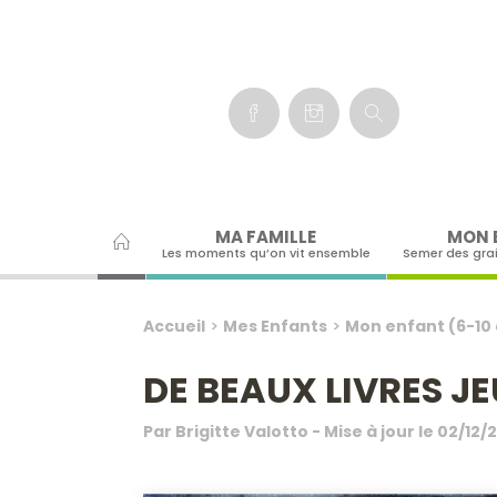
Panneau de gestion des cookies
MA FAMILLE
MON 
Les moments qu’on vit ensemble
Semer des gra
Accueil
>
Mes Enfants
>
Mon enfant (6-10
DE BEAUX LIVRES J
Par
Brigitte Valotto
- Mise à jour le
02/12/