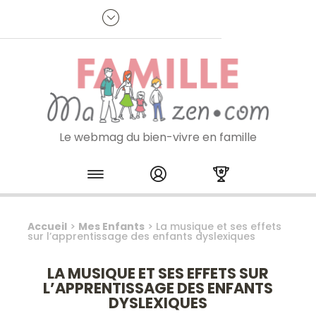
Panneau de gestion des cookies
R
p
:
Je m'inscris à la newsletter
Le webmag du bien-vivre en famille
Skip to content
Accueil
>
Mes Enfants
>
La musique et ses effets
sur l’apprentissage des enfants dyslexiques
LA MUSIQUE ET SES EFFETS SUR
L’APPRENTISSAGE DES ENFANTS
DYSLEXIQUES