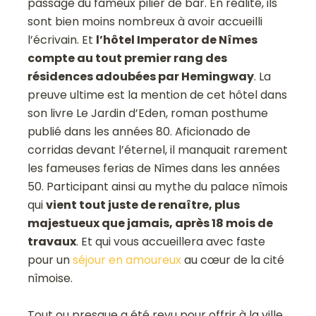
passage du fameux pilier de bar. En réalité, ils
sont bien moins nombreux à avoir accueilli
l’écrivain. Et
l’hôtel Imperator de Nîmes
compte au tout premier rang des
résidences adoubées par Hemingway
. La
preuve ultime est la mention de cet hôtel dans
son livre
Le Jardin d’Eden
, roman posthume
publié dans les années 80. Aficionado de
corridas devant l’éternel, il manquait rarement
les fameuses ferias de Nîmes dans les années
50. Participant ainsi au mythe du palace nîmois
qui
vient tout juste de renaître, plus
majestueux que jamais, après 18 mois de
travaux
. Et qui vous accueillera avec faste
pour un
séjour en amoureux
au cœur de la cité
nîmoise.
Tout ou presque a été revu pour offrir à la ville