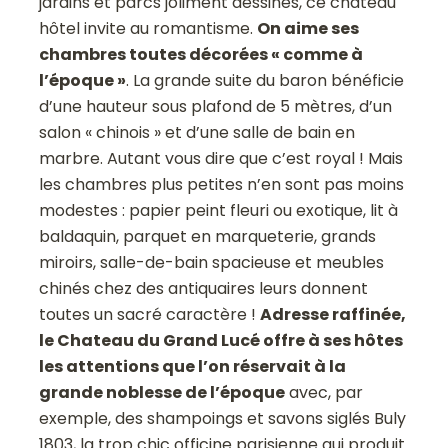
jardins et parcs joliment dessinés, ce château
hôtel invite au romantisme.
On aime ses
chambres toutes décorées « comme à
l’époque »
. La grande suite du baron bénéficie
d’une hauteur sous plafond de 5 mètres, d’un
salon « chinois » et d’une salle de bain en
marbre. Autant vous dire que c’est royal ! Mais
les chambres plus petites n’en sont pas moins
modestes : papier peint fleuri ou exotique, lit à
baldaquin, parquet en marqueterie, grands
miroirs, salle-de-bain spacieuse et meubles
chinés chez des antiquaires leurs donnent
toutes un sacré caractère !
Adresse raffinée,
le Chateau du Grand Lucé offre à ses hôtes
les attentions que l’on réservait à la
grande noblesse de l’époque
avec, par
exemple, des shampoings et savons siglés Buly
1803, la trop chic officine parisienne qui produit