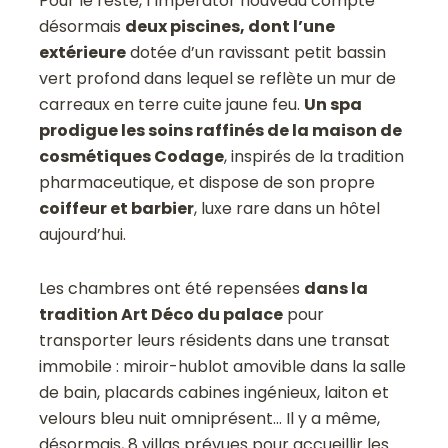
Pour le reste, l’Imperator nouveau compte
désormais
deux piscines, dont l’une
extérieure
dotée d’un ravissant petit bassin
vert profond dans lequel se reflète un mur de
carreaux en terre cuite jaune feu.
Un spa
prodigue les soins raffinés de la maison de
cosmétiques Codage
, inspirés de la tradition
pharmaceutique, et dispose de son propre
coiffeur et barbier
, luxe rare dans un hôtel
aujourd’hui.
Les chambres ont été repensées
dans la
tradition Art Déco du palace
pour
transporter leurs résidents dans une transat
immobile : miroir-hublot amovible dans la salle
de bain, placards cabines ingénieux, laiton et
velours bleu nuit omniprésent… Il y a même,
désormais, 8 villas prévues pour accueillir les