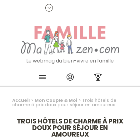
Panneau de gestion des cookies
R
p
:
Je m'inscris à la newsletter
Le webmag du bien-vivre en famille
Skip to content
Accueil
>
Mon Couple & Moi
>
Trois hôtels de
charme à prix doux pour séjour en amoureux
TROIS HÔTELS DE CHARME À PRIX
DOUX POUR SÉJOUR EN
AMOUREUX