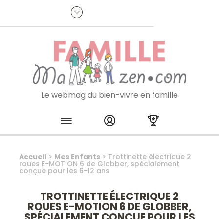
Panneau de gestion des cookies
R
p
:
Je m'inscris à la newsletter
Le webmag du bien-vivre en famille
Skip to content
Accueil
>
Mes Enfants
>
Trottinette électrique 2
roues E-MOTION 6 de Globber, spécialement
conçue pour les 6-12 ans
TROTTINETTE ÉLECTRIQUE 2
ROUES E-MOTION 6 DE GLOBBER,
SPÉCIALEMENT CONÇUE POUR LES