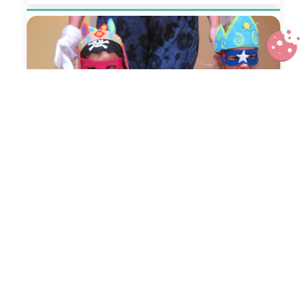
Où fêter l’anniversaire de son
enfant ? Lieux insolites pour
anniversaires inattendus