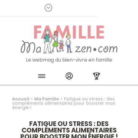
Panneau de gestion des cookies
R
p
:
Je m'inscris à la newsletter
Le webmag du bien-vivre en famille
Skip to content
Accueil
>
Ma Famille
>
Fatigue ou stress : des
compléments alimentaires pour booster mon
énergie !
FATIGUE OU STRESS : DES
COMPLÉMENTS ALIMENTAIRES
POUR BOOSTER MON ÉNERGIE !